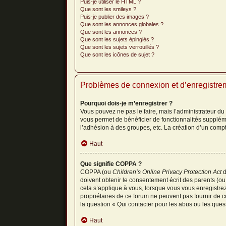
Puis-je utiliser le HTML ?
Que sont les smileys ?
Puis-je publier des images ?
Que sont les annonces globales ?
Que sont les annonces ?
Que sont les sujets épinglés ?
Que sont les sujets verrouillés ?
Que sont les icônes de sujet ?
Problèmes de connexion et d’enregistre
Pourquoi dois-je m’enregistrer ?
Vous pouvez ne pas le faire, mais l’administrateur du 
vous permet de bénéficier de fonctionnalités supplém
l’adhésion à des groupes, etc. La création d’un compt
Haut
Que signifie COPPA ?
COPPA (ou
Children’s Online Privacy Protection Act
d
doivent obtenir le consentement écrit des parents (ou 
cela s’applique à vous, lorsque vous vous enregistrez
propriétaires de ce forum ne peuvent pas fournir de c
la question « Qui contacter pour les abus ou les ques
Haut