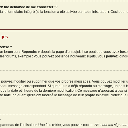
on me demande de me connecter !?
e formulaire intégré (si la fonction a été activée par l’administrateur). Ceci pour e
ages
ponse ?
n forum ou « Répondre » depuis la page d’un sujet. Il se peut que vous ayez besoi
 des forums, exemple : Vous
pouvez
poster de nouveaux sujets, Vous
pouvez
joindre
ne pouvez modifier ou supprimer que vos propres messages. Vous pouvez modifier 
er
du message correspondant. Si quelqu’un a déjà répondu au message, un petit tex
si que la date et l’heure de la dernière modification. Ce message n’apparaîtra pas s
ne note indiquant qu’ils ont modifié le message de leur propre initiative. Notez que
?
panneau de l’utilisateur. Une fois créée, vous pouvez cocher
Attacher ma signatur