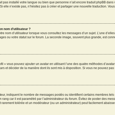
n’ait pas installé votre langue ou bien que personne n’ait encore traduit phpBB da
Si elle n’existe pas, n’hésitez pas à créer et partager une nouvelle traduction. Vous 
n nom d’utilisateur ?
tre nom d’utilisateur lorsque vous consultez les messages d’un sujet. L’une d’elle
ges ou votre statut sur le forum. La seconde image, souvent plus grande, est con
ofil » vous pouvez ajouter un avatar en utilisant l’une des quatre méthodes d’avatar 
ars et décider de la manière dont ils sont mis à disposition. Si vous ne pouvez pas u
ateur, indiquent le nombre de messages postés ou identifient certains membres tels
un rang car il est paramétré par l’administrateur du forum. Évitez de poster des mes
est rarement tolérée et un modérateur (ou un administrateur) peut facilement abais