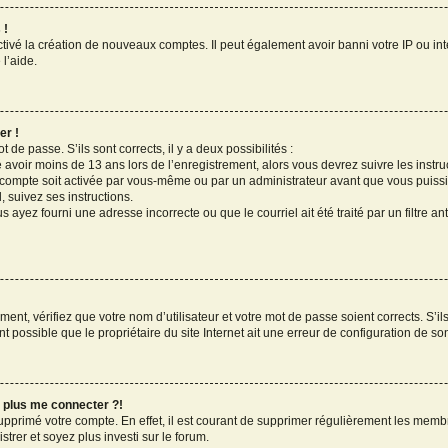
 !
ctivé la création de nouveaux comptes. Il peut également avoir banni votre IP ou inter
l’aide.
er !
t de passe. S’ils sont corrects, il y a deux possibilités :
 avoir moins de 13 ans lors de l’enregistrement, alors vous devrez suivre les instr
compte soit activée par vous-même ou par un administrateur avant que vous puissi
, suivez ses instructions.
s ayez fourni une adresse incorrecte ou que le courriel ait été traité par un filtre an
ent, vérifiez que votre nom d’utilisateur et votre mot de passe soient corrects. S’il
 possible que le propriétaire du site Internet ait une erreur de configuration de son c
x plus me connecter ?!
supprimé votre compte. En effet, il est courant de supprimer régulièrement les membr
trer et soyez plus investi sur le forum.