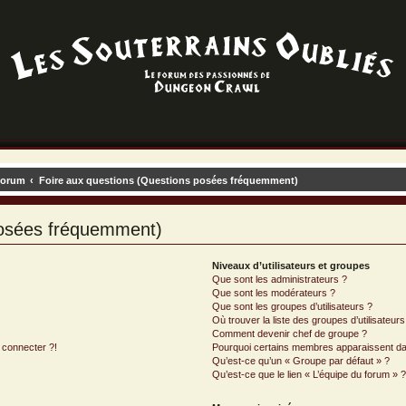
forum
Foire aux questions (Questions posées fréquemment)
posées fréquemment)
Niveaux d’utilisateurs et groupes
Que sont les administrateurs ?
Que sont les modérateurs ?
Que sont les groupes d’utilisateurs ?
Où trouver la liste des groupes d’utilisateur
Comment devenir chef de groupe ?
 connecter ?!
Pourquoi certains membres apparaissent dan
Qu’est-ce qu’un « Groupe par défaut » ?
Qu’est-ce que le lien « L’équipe du forum » 