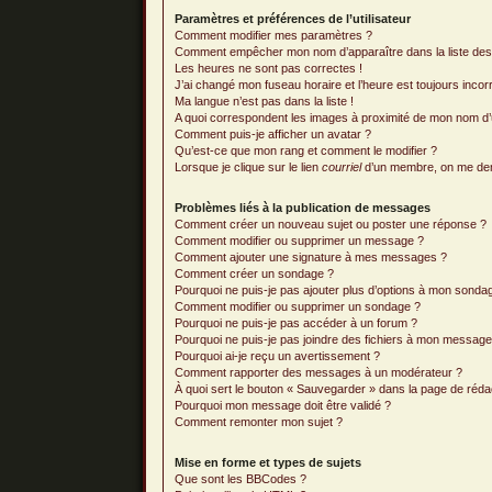
Paramètres et préférences de l’utilisateur
Comment modifier mes paramètres ?
Comment empêcher mon nom d’apparaître dans la liste de
Les heures ne sont pas correctes !
J’ai changé mon fuseau horaire et l’heure est toujours incorr
Ma langue n’est pas dans la liste !
A quoi correspondent les images à proximité de mon nom d’ut
Comment puis-je afficher un avatar ?
Qu’est-ce que mon rang et comment le modifier ?
Lorsque je clique sur le lien
courriel
d’un membre, on me de
Problèmes liés à la publication de messages
Comment créer un nouveau sujet ou poster une réponse ?
Comment modifier ou supprimer un message ?
Comment ajouter une signature à mes messages ?
Comment créer un sondage ?
Pourquoi ne puis-je pas ajouter plus d’options à mon sonda
Comment modifier ou supprimer un sondage ?
Pourquoi ne puis-je pas accéder à un forum ?
Pourquoi ne puis-je pas joindre des fichiers à mon message
Pourquoi ai-je reçu un avertissement ?
Comment rapporter des messages à un modérateur ?
À quoi sert le bouton « Sauvegarder » dans la page de réd
Pourquoi mon message doit être validé ?
Comment remonter mon sujet ?
Mise en forme et types de sujets
Que sont les BBCodes ?