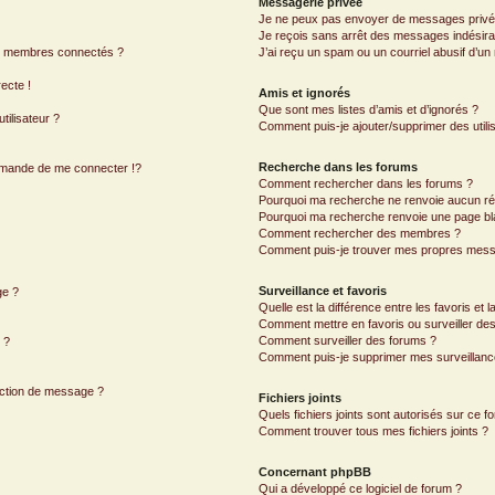
Messagerie privée
Je ne peux pas envoyer de messages privé
Je reçois sans arrêt des messages indésira
s membres connectés ?
J’ai reçu un spam ou un courriel abusif d’u
ecte !
Amis et ignorés
Que sont mes listes d’amis et d’ignorés ?
ilisateur ?
Comment puis-je ajouter/supprimer des utilis
Recherche dans les forums
mande de me connecter !?
Comment rechercher dans les forums ?
Pourquoi ma recherche ne renvoie aucun rés
Pourquoi ma recherche renvoie une page bl
Comment rechercher des membres ?
Comment puis-je trouver mes propres mess
Surveillance et favoris
ge ?
Quelle est la différence entre les favoris et l
Comment mettre en favoris ou surveiller des
Comment surveiller des forums ?
 ?
Comment puis-je supprimer mes surveillanc
action de message ?
Fichiers joints
Quels fichiers joints sont autorisés sur ce f
Comment trouver tous mes fichiers joints ?
Concernant phpBB
Qui a développé ce logiciel de forum ?