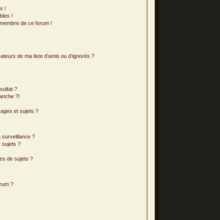
s !
bles !
n membre de ce forum !
ateurs de ma liste d’amis ou d’ignorés ?
ultat ?
anche ?!
ages et sujets ?
a surveillance ?
 sujets ?
es de sujets ?
orum ?