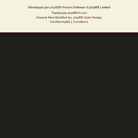
Développé par
phpBB
® Forum Software © phpBB Limited
Traduit par
phpBB-fr.com
Graand New Modified by:
phpBB-Style-Design
Confidentialité
|
Conditions