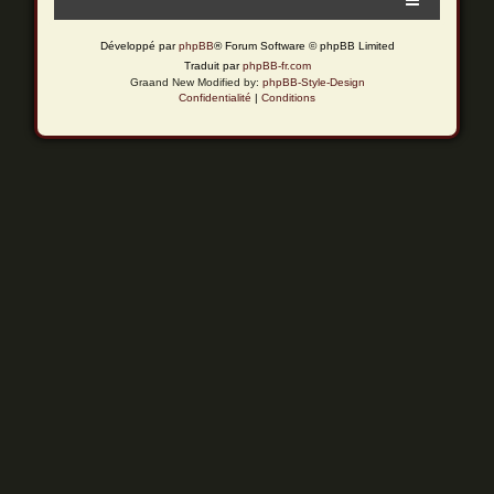
Développé par
phpBB
® Forum Software © phpBB Limited
Traduit par
phpBB-fr.com
Graand New Modified by:
phpBB-Style-Design
Confidentialité
|
Conditions