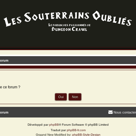
forum
de ce forum ?
forum
Nous contacte
Développé par
phpBB
® Forum Software © phpBB Limited
Traduit par
phpBB-fr.com
Graand New Modified by:
phpBB-Style-Design