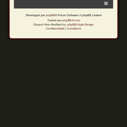
Développé par
phpBB
® Forum Software © phpBB Limited
Traduit par
phpBB-fr.com
Graand New Modified by:
phpBB-Style-Design
Confidentialité
|
Conditions