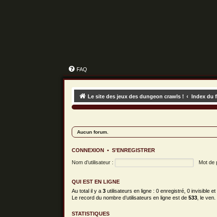
FAQ
Le site des jeux des dungeon crawls !
Index du 
Aucun forum.
CONNEXION
•
S’ENREGISTRER
Nom d’utilisateur :
Mot de 
QUI EST EN LIGNE
Au total il y a
3
utilisateurs en ligne : 0 enregistré, 0 invisible 
Le record du nombre d’utilisateurs en ligne est de
533
, le ven.
STATISTIQUES