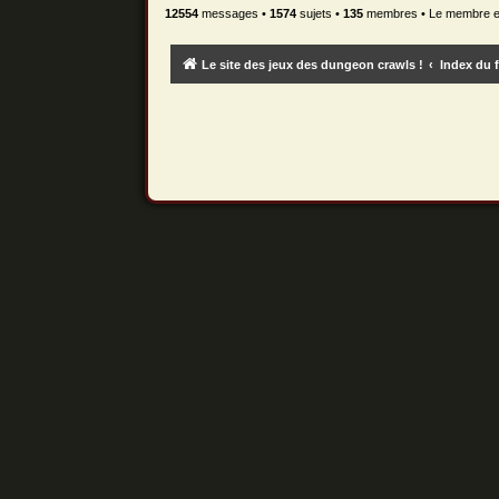
12554
messages •
1574
sujets •
135
membres • Le membre enr
Le site des jeux des dungeon crawls !
Index du 