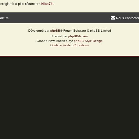
egistré le plus récent est
Nico74
.
forum
Nous contacte
Développé par
phpBB
® Forum Software © phpBB Limited
Traduit par
phpBB-fr.com
Graand New Modified by:
phpBB-Style-Design
Confidentialité
|
Conditions