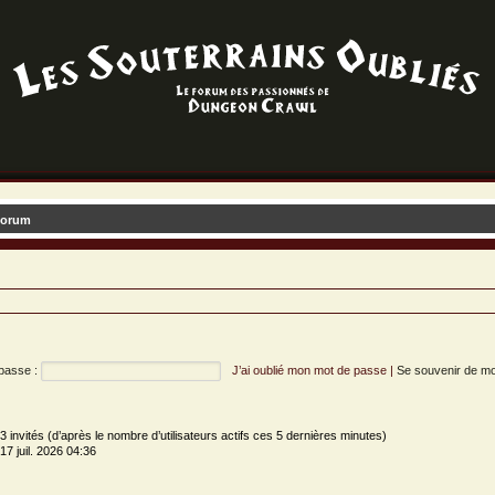
forum
passe :
J’ai oublié mon mot de passe
|
Se souvenir de m
et 3 invités (d’après le nombre d’utilisateurs actifs ces 5 dernières minutes)
 17 juil. 2026 04:36