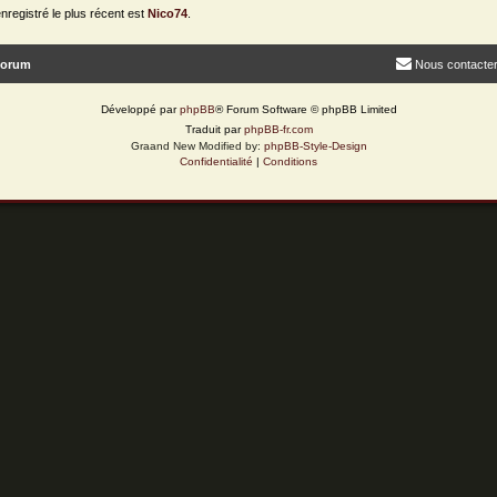
egistré le plus récent est
Nico74
.
forum
Nous contacte
Développé par
phpBB
® Forum Software © phpBB Limited
Traduit par
phpBB-fr.com
Graand New Modified by:
phpBB-Style-Design
Confidentialité
|
Conditions