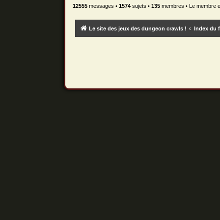
12555
messages •
1574
sujets •
135
membres • Le membre enr
Le site des jeux des dungeon crawls !
Index du 