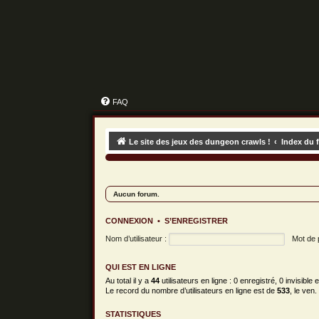
FAQ
Le site des jeux des dungeon crawls !
Index du 
Aucun forum.
CONNEXION
•
S’ENREGISTRER
Nom d’utilisateur :
Mot de 
QUI EST EN LIGNE
Au total il y a
44
utilisateurs en ligne : 0 enregistré, 0 invisible
Le record du nombre d’utilisateurs en ligne est de
533
, le ven.
STATISTIQUES