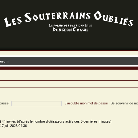
forum
passe :
J’ai oublié mon mot de passe
|
Se souvenir de m
 et 44 invités (d’après le nombre d’utilisateurs actifs ces 5 dernières minutes)
 17 juil. 2026 04:36