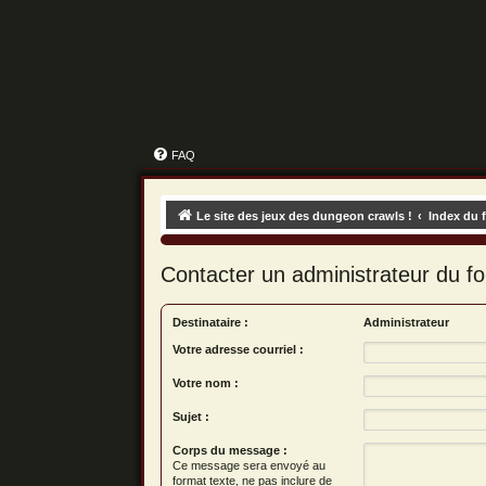
FAQ
Le site des jeux des dungeon crawls !
Index du 
Contacter un administrateur du f
Destinataire :
Administrateur
Votre adresse courriel :
Votre nom :
Sujet :
Corps du message :
Ce message sera envoyé au
format texte, ne pas inclure de