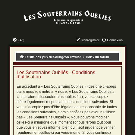
FAQ
S’enregistrer
Connexion
Le site des jeux des dungeon crawls !
Index du forum
Les Souterrains Oubliés - Conditions
d’utilisation
En accédant à « Les Souterrains Oubliés » (désigné ci-après
par « nous », « notre », « nos », « Les Souterrains Oubliés »,
« https://forum.lessouterrainsoublies.fr »), vous acceptez
d’être légalement responsable des conditions suivantes. Si
vous n’acceptez pas d’être légalement responsable de toutes
les conditions suivantes, alors n’accédez pas et/ou n’utilisez
pas « Les Souterrains Oubliés ». Nous pouvons modifier
celles-ci à n’importe quel moment et nous ferons tout pour
que vous en soyez informé, bien qu’il soit prudent de vérifier
régulièrement celles-ci par vous-même. Si vous continuez