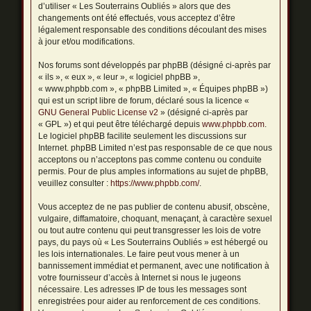
d’utiliser « Les Souterrains Oubliés » alors que des
changements ont été effectués, vous acceptez d’être
légalement responsable des conditions découlant des mises
à jour et/ou modifications.
Nos forums sont développés par phpBB (désigné ci-après par
« ils », « eux », « leur », « logiciel phpBB »,
« www.phpbb.com », « phpBB Limited », « Équipes phpBB »)
qui est un script libre de forum, déclaré sous la licence «
GNU General Public License v2
» (désigné ci-après par
« GPL ») et qui peut être téléchargé depuis
www.phpbb.com
.
Le logiciel phpBB facilite seulement les discussions sur
Internet. phpBB Limited n’est pas responsable de ce que nous
acceptons ou n’acceptons pas comme contenu ou conduite
permis. Pour de plus amples informations au sujet de phpBB,
veuillez consulter :
https://www.phpbb.com/
.
Vous acceptez de ne pas publier de contenu abusif, obscène,
vulgaire, diffamatoire, choquant, menaçant, à caractère sexuel
ou tout autre contenu qui peut transgresser les lois de votre
pays, du pays où « Les Souterrains Oubliés » est hébergé ou
les lois internationales. Le faire peut vous mener à un
bannissement immédiat et permanent, avec une notification à
votre fournisseur d’accès à Internet si nous le jugeons
nécessaire. Les adresses IP de tous les messages sont
enregistrées pour aider au renforcement de ces conditions.