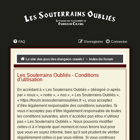
FAQ
S’enregistrer
Connexion
Le site des jeux des dungeon crawls !
Index du forum
Les Souterrains Oubliés - Conditions
d’utilisation
En accédant à « Les Souterrains Oubliés » (désigné ci-après
par « nous », « notre », « nos », « Les Souterrains Oubliés »,
« https://forum.lessouterrainsoublies.fr »), vous acceptez
d’être légalement responsable des conditions suivantes. Si
vous n’acceptez pas d’être légalement responsable de toutes
les conditions suivantes, alors n’accédez pas et/ou n’utilisez
pas « Les Souterrains Oubliés ». Nous pouvons modifier
celles-ci à n’importe quel moment et nous ferons tout pour
que vous en soyez informé, bien qu’il soit prudent de vérifier
régulièrement celles-ci par vous-même. Si vous continuez