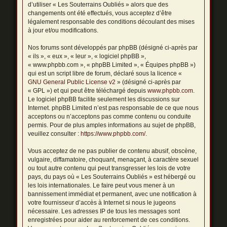
d’utiliser « Les Souterrains Oubliés » alors que des
changements ont été effectués, vous acceptez d’être
légalement responsable des conditions découlant des mises
à jour et/ou modifications.
Nos forums sont développés par phpBB (désigné ci-après par
« ils », « eux », « leur », « logiciel phpBB »,
« www.phpbb.com », « phpBB Limited », « Équipes phpBB »)
qui est un script libre de forum, déclaré sous la licence «
GNU General Public License v2
» (désigné ci-après par
« GPL ») et qui peut être téléchargé depuis
www.phpbb.com
.
Le logiciel phpBB facilite seulement les discussions sur
Internet. phpBB Limited n’est pas responsable de ce que nous
acceptons ou n’acceptons pas comme contenu ou conduite
permis. Pour de plus amples informations au sujet de phpBB,
veuillez consulter :
https://www.phpbb.com/
.
Vous acceptez de ne pas publier de contenu abusif, obscène,
vulgaire, diffamatoire, choquant, menaçant, à caractère sexuel
ou tout autre contenu qui peut transgresser les lois de votre
pays, du pays où « Les Souterrains Oubliés » est hébergé ou
les lois internationales. Le faire peut vous mener à un
bannissement immédiat et permanent, avec une notification à
votre fournisseur d’accès à Internet si nous le jugeons
nécessaire. Les adresses IP de tous les messages sont
enregistrées pour aider au renforcement de ces conditions.