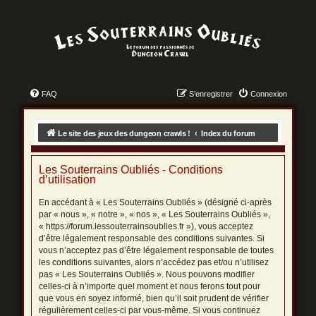
FAQ
S’enregistrer
Connexion
Le site des jeux des dungeon crawls !
Index du forum
Les Souterrains Oubliés - Conditions
d’utilisation
En accédant à « Les Souterrains Oubliés » (désigné ci-après
par « nous », « notre », « nos », « Les Souterrains Oubliés »,
« https://forum.lessouterrainsoublies.fr »), vous acceptez
d’être légalement responsable des conditions suivantes. Si
vous n’acceptez pas d’être légalement responsable de toutes
les conditions suivantes, alors n’accédez pas et/ou n’utilisez
pas « Les Souterrains Oubliés ». Nous pouvons modifier
celles-ci à n’importe quel moment et nous ferons tout pour
que vous en soyez informé, bien qu’il soit prudent de vérifier
régulièrement celles-ci par vous-même. Si vous continuez